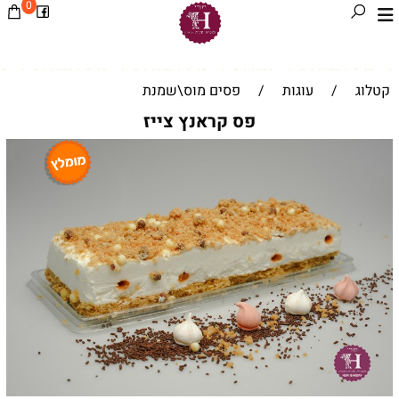
0
קטלוג
/
עוגות
/
פסים מוס\שמנת
פס קראנץ צייז